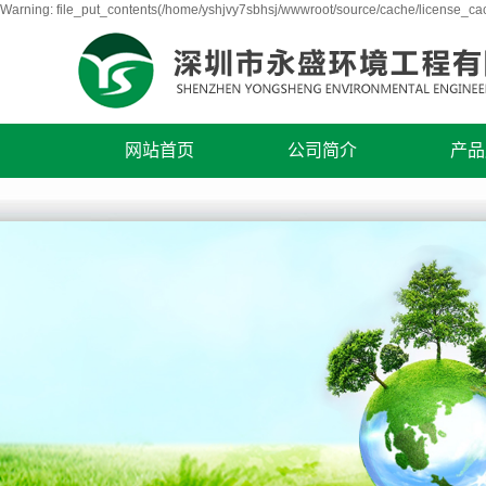
Warning: file_put_contents(/home/yshjvy7sbhsj/wwwroot/source/cache/license_cac
网站首页
公司简介
产品