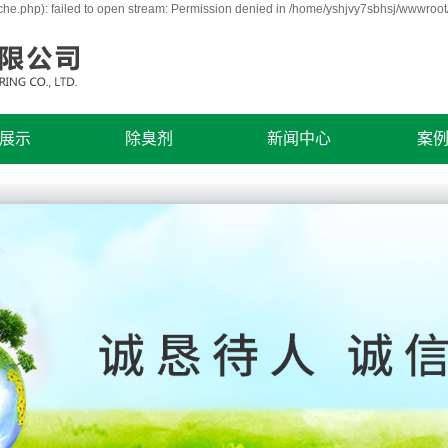
he.php): failed to open stream: Permission denied in /home/yshjvy7sbhsj/wwwroot
展示
除臭剂
新闻中心
案